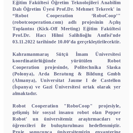
Eğitim Fakültesi Öğretim Teknolojileri Anabilim
Dalı Öğretim Üyesi Prof.Dr. Mehmet Tekerek' in
“Robot Cooperation ‘RoboCoop’"
(
robotcooperation.com
)
adlı projesinin Açılış
Toplantısı (Kick-Off Meeting) Eğitim Fakültesi
Prof.Dr. Hacı Hilmi Salihlioğlu Amfisi’nde
03.11.2022 tarihinde 10.00’da gerçekleştirilecektir.
Kahramanmaraş Sütçü İmam Üniversitesi
koordinatörlüğünde yürütülen Robot
Cooperation projesinde, Politechnika Slaska
(Polonya), Arda Beratung & Bildung Gmbh
(Almanya),
Universitat Jaume I de Castellon
(İspanya)
ve Gazi Üniversitesi ortak olarak yer
almaktadır.
Robot Cooperation "RoboCoop" projesiyle,
gelişmiş bir sosyal insansı robot olan Pepper
Robot' un üniversitemiz araştırmacıları ve
öğrencileri ile buluşturulması hedeflenmiştir.
Proje sonucunca üniversitemizin envanterine