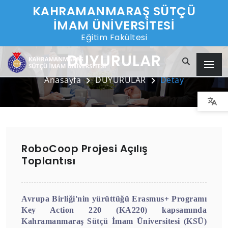
KAHRAMANMARAŞ SÜTÇÜ
İMAM ÜNİVERSİTESİ
Eğitim Fakültesi
DUYURULAR
Anasayfa
DUYURULAR
Detay
RoboCoop Projesi Açılış
Toplantısı
Avrupa Birliği'nin yürüttüğü Erasmus+ Programı
Key Action 220 (KA220) kapsamında
Kahramanmaraş Sütçü İmam Üniversitesi (KSÜ)