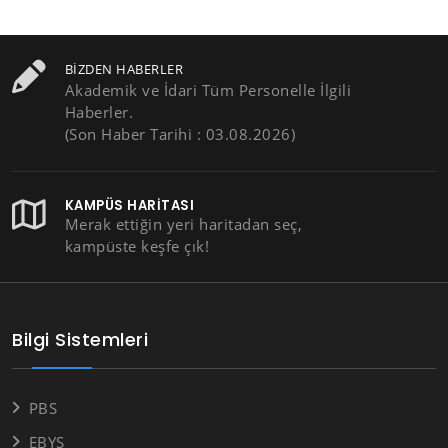
BIZDEN HABERLER
Akademik ve İdari Tüm Personelle İlgili
Haberler.
(Son Haber Tarihi : 03.08.2026)
KAMPÜS HARITASI
Merak ettiğin yeri haritadan seç,
kampüste keşfe çık!
Bilgi Sistemleri
PBS
EBYS