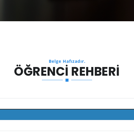
Belge Hafızadır.
ÖĞRENCI REHBERI