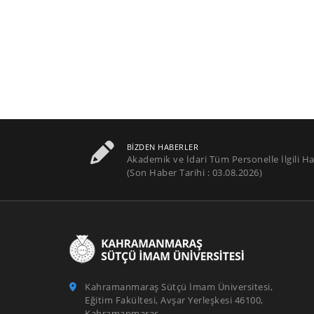
BIZDEN HABERLER
Akademik ve İdari Tüm Personelle İlgili Ha
(Son Haber Tarihi : 03.08.2026)
Kahramanmaraş Sütçü İmam Üniversitesi,
Eğitim Fakültesi, Avşar Yerleşkesi 46100,
Kahramanmaraş