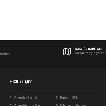
KAMPÜS HARITASI
Merak ettiğin yeri h
berler.
Hızlı Erişim
Yemek Listesi
Radyo KSÜ
Yemekhane Kart
Sıfır Atık Projesi