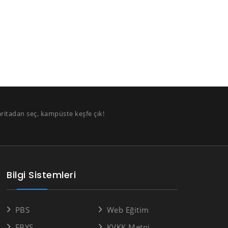
aritadan seç, kampüste keşfe çık!
Bilgi Sistemleri
PBS
Web Eğitim
EBYS
KVKK Metni