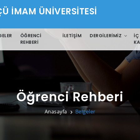
 İMAM ÜNİVERSİTESİ
GELER
ÖĞRENCI
İLETIŞIM
DERGILERIMIZ
İÇ
REHBERI
KA
Öğrenci Rehberi
Anasayfa
Belgeler