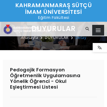
KAHRAMANMARAŞ SÜTÇÜ
İMAM ÜNİVERSİTESİ
Eğitim Fakültesi
DUYURULAR
Anasayfa
DUYURULAR
Detay
Pedogojik Formasyon
Öğretmenlik Uygulamasına
Yönelik Öğrenci - Okul
Eşleştirmesi Listesi